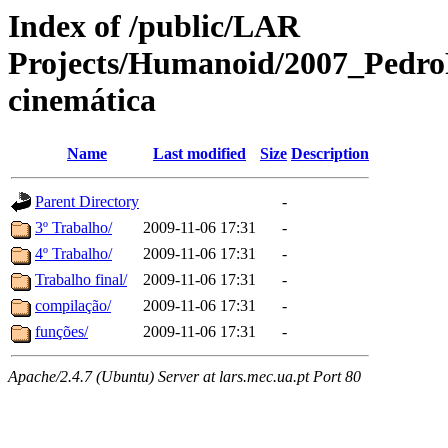
Index of /public/LAR
Projects/Humanoid/2007_PedroF
cinemática
Name
Last modified
Size
Description
Parent Directory
-
3º Trabalho/
2009-11-06 17:31
-
4º Trabalho/
2009-11-06 17:31
-
Trabalho final/
2009-11-06 17:31
-
compilação/
2009-11-06 17:31
-
funções/
2009-11-06 17:31
-
Apache/2.4.7 (Ubuntu) Server at lars.mec.ua.pt Port 80