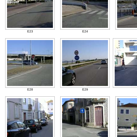
E23
E24
E28
E29