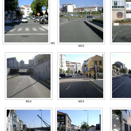
M1
M10
M14
M15