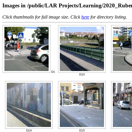
Images in /public/LAR Projects/Learning/2020_Rub
Click thumbnails for full image size. Click
here
for directory listing.
D1
D10
D14
D15