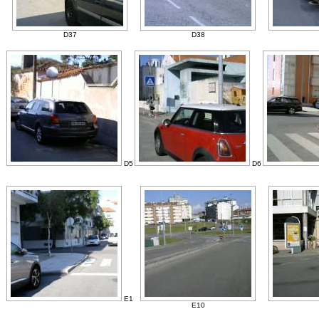
D37
D38
D5
D6
E1
E10