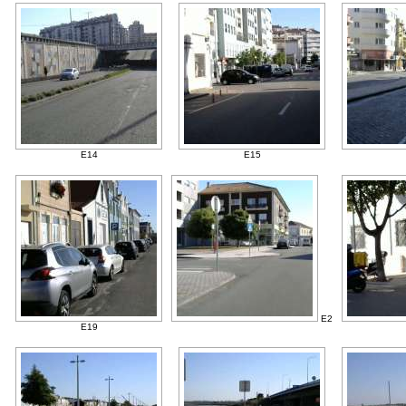
E14
E15
E2
E19