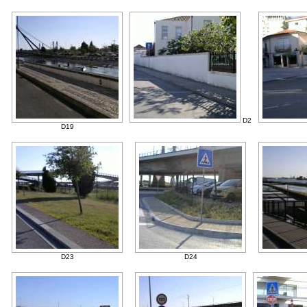
D2
D19
D23
D24