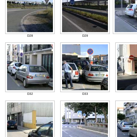
D28
D29
D32
D33