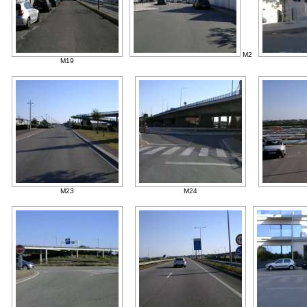
M2
M19
M23
M24