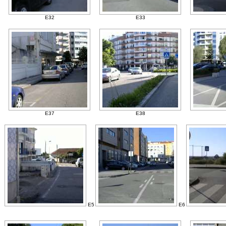
E32
E33
E37
E38
E5
E6