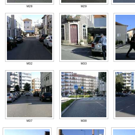
M28
M29
M32
M33
M37
M38