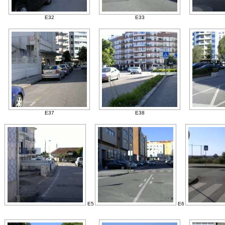
E32
E33
E37
E38
E5
E6