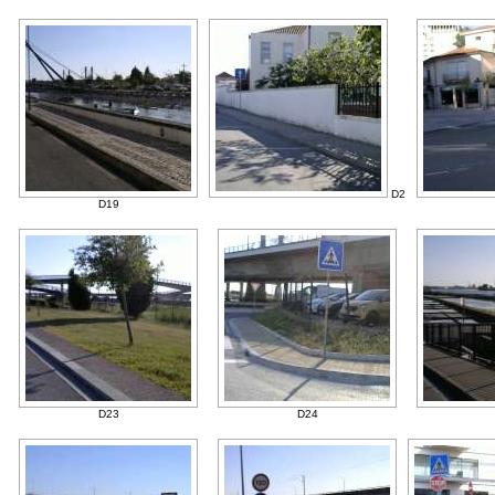
D2
D19
D23
D24