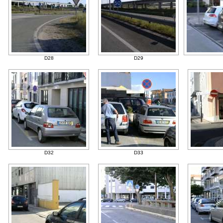
D28
D29
D32
D33