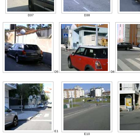
D37
D38
D5
D6
E1
E10