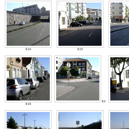
E14
E15
E2
E19