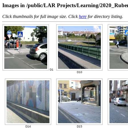
Images in /public/LAR Projects/Learning/2020_Rub
Click thumbnails for full image size. Click
here
for directory listing.
D1
D10
D14
D15