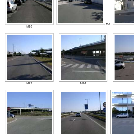
M2
M19
M23
M24