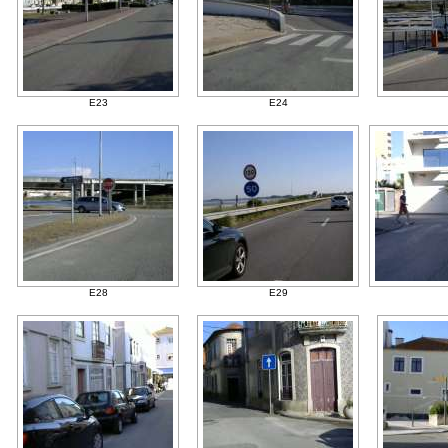
E23
E24
E28
E29