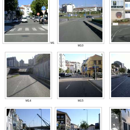
M1
M10
M14
M15