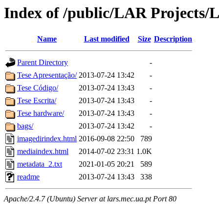
Index of /public/LAR Projects
Name
Last modified
Size
Description
Parent Directory
-
Tese Apresentação/
2013-07-24 13:42
-
Tese Código/
2013-07-24 13:43
-
Tese Escrita/
2013-07-24 13:43
-
Tese hardware/
2013-07-24 13:43
-
bags/
2013-07-24 13:42
-
imagedirindex.html
2016-09-08 22:50
789
mediaindex.html
2014-07-02 23:31
1.0K
metadata_2.txt
2021-01-05 20:21
589
readme
2013-07-24 13:43
338
Apache/2.4.7 (Ubuntu) Server at lars.mec.ua.pt Port 80